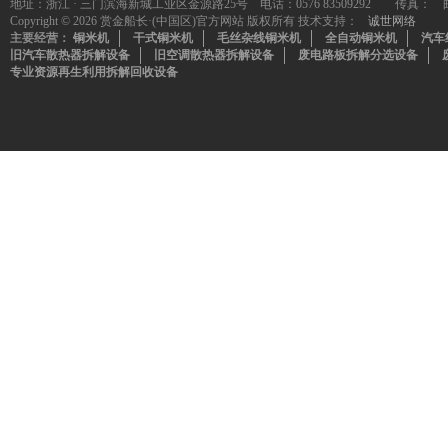
地址：浙江 · 三门滨海新城工业区金源路25号 电话：0576 83509292 传真：
Copyright © 2026 赏金船长·(中国区)官方网站 版权所有 技术支持：
诚世网络
主要经营：
铜米机
干式铜米机
毛丝杂线铜米机
全自动铜米机
汽车
旧汽车散热器拆解设备
旧空调散热器拆解设备
废电路板拆解分选设备
专业资源再生利用拆解回收设备