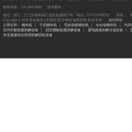
销售热线：134 5666 8080 技术服务：
地址：浙江 · 三门滨海新城工业区金源路25号 电话：0576 83509292 传真：
Copyright © 2026 赏金船长·(中国区)官方网站 版权所有 技术支持：
诚世网络
主要经营：
铜米机
干式铜米机
毛丝杂线铜米机
全自动铜米机
汽车
旧汽车散热器拆解设备
旧空调散热器拆解设备
废电路板拆解分选设备
专业资源再生利用拆解回收设备