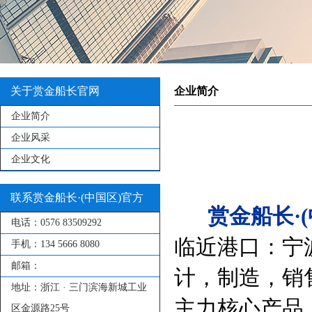
关于赏金船长官网
企业简介
企业简介
企业风采
企业文化
联系赏金船长·(中国区)官方
赏金船长·(
电话：
0576 83509292
网站
临近港口：宁
手机：
134 5666 8080
邮箱：
计，制造，销
地址：
浙江 · 三门滨海新城工业
主力核心产品
区金源路25号